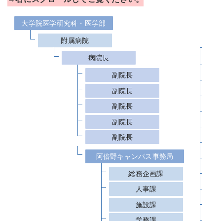
大学院医学研究科・医学部
附属病院
病院長
総
副院長
循
副院長
呼
副院長
膠
副院長
生
副院長
腎
阿倍野キャンパス事務局
骨
総務企画課
消
人事課
肝
施設課
小
学務課