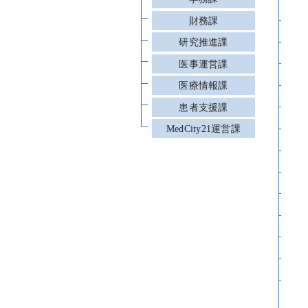
神
財務課
皮
研究推進課
放
医事運営課
放
医療情報課
消
患者支援課
乳
MedCity21運営課
心
肝
呼
小
脳
整
泌
女
(