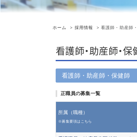
再診の方へ
講演会・研修会 情報
セカンドオピニオン
受け入れ診療科一覧
看護事務補助・
入院の方へ
先進医療
地域医療情報連携ネットワ
在宅・療養相談
ーク 診療記録の閲覧
ホーム
採用情報
看護師・助産師
当院での臨床修練申請の流
その他の作業職
再診予約変更専用ダイヤル
病院情報の公表
れ
カルテ開示
感染対策向上加算の連携に
看護師・助産師・保
治験・研究支援
ついて
患者さんへの情報公開
臨床評価指標
お問い合わせ
面会のご案内
監査委員会
看護師・助産師・保健師
外来診察担当表
臨床倫理指針
正職員の募集一覧
フロアマップ
広報・パンフレット
所属（職種）
コンビニエンスストア・美
※募集要項はこちら
容室・カフェ等