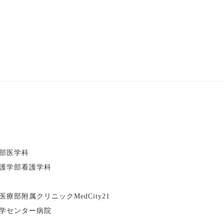
部医学科
護学部看護学科
部附属クリニックMedCity21
学センター病院