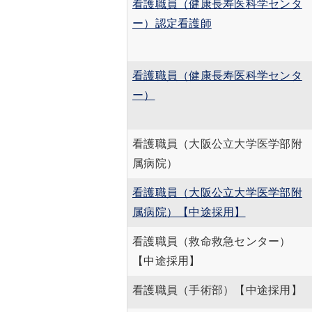
看護職員（健康長寿医科学センタ
人間ドックについて（先端
ー）認定看護師
予防医療部附属クリニック
MedCity21）
看護職員（健康長寿医科学センタ
交通アクセス
ー）
電動車いすのご利用につい
て
看護職員（大阪公立大学医学部附
属病院）
公大病院アプリについて
看護職員（大阪公立大学医学部附
属病院）【中途採用】
特定行為と包括同意につい
て
看護職員（救命救急センター）
【中途採用】
輸血を拒否される方へ
看護職員（手術部）【中途採用】