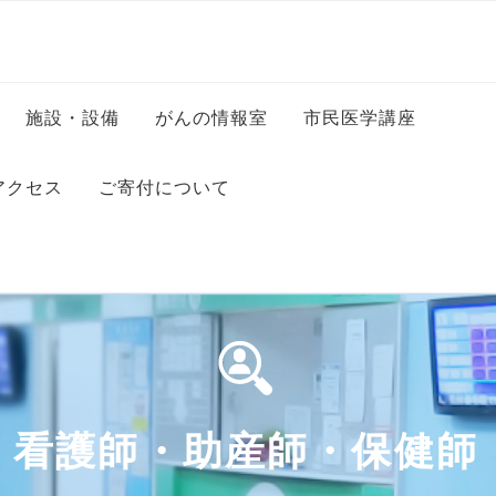
施設・設備
がんの情報室
市民医学講座
科
病室のご案内
アクセス
ご寄付について
科
コンビニエンスストア・美
容室・カフェ等
科
・保健師
フロアマップ
ッフ
ンター
・司書
看護師・助産師・保健師
ー
秘書