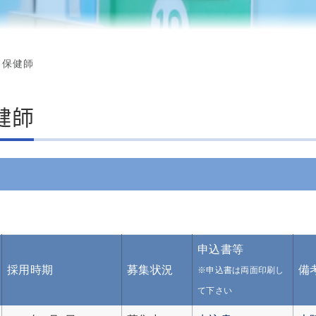
看護補助
・保健師
員
健師
職員
申込書等
採用時期
募集状況
備
※申込書は両面印刷し
て下さい