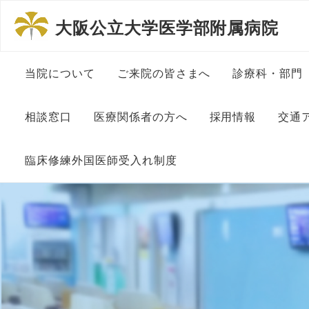
大阪公立大学医学部附属病院
当院について
ご来院の皆さまへ
診療科・部門
病院長挨拶
患者さんの権利と責務につ
内科系診療
相談窓口
医療関係者の方へ
採用情報
交通
いて
理念と方針
外科系診療
相談窓口について
地域医療連絡室
大学教員・医師
臨床修練外国医師受入れ制度
一般的な診療に伴う包括同
意について
沿革
その他診療
患者総合支援センター
看護師・助産師
診察予約申込書
外国人医師臨床修練制度に
ついて
ペイシェントハラスメント
組織図
中央部門
入・退院支援 在宅療養支
メディカルスタ
に対する基本方針
医療連携登録医制度
援
委員長挨拶
施設基準関連掲示
医療安全セ
事務・医療事務
初診の方へ
医療連携登録医一覧
がん情報
大阪公立大学医学部附属病
各種センタ
院の特色
大学病院改革プラン
研究補佐・医局