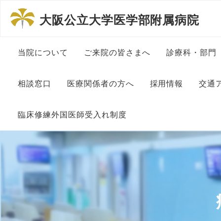
大阪公立大学医学部附属病院
当院について
ご来院の皆さまへ
診療科・部門
病院長挨拶
患者さんの権利と責務につ
内科系診療
相談窓口
医療関係者の方へ
採用情報
交通
いて
理念と方針
外科系診療
相談窓口について
地域医療連絡室
大学教員・医師
臨床修練外国医師受入れ制度
一般的な診療に伴う包括同
意について
沿革
その他診療
患者総合支援センター
看護師・助産師
診察予約申込書
外国人医師臨床修練制度に
ついて
ペイシェントハラスメント
組織図
中央部門
入・退院支援 在宅療養支
メディカルスタ
に対する基本方針
医療連携登録医制度
援
委員長挨拶
施設基準関連掲示
医療安全セ
事務・医療事務
初診の方へ
医療連携登録医一覧
がん情報
大阪公立大学医学部附属病
各種センタ
院の特色
大学病院改革プラン
研究補佐・医局