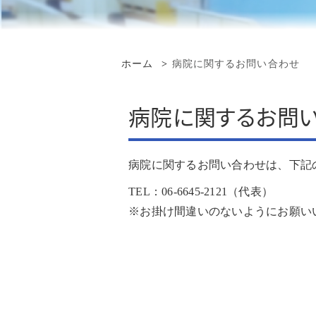
再診の方へ
講演会・研修会 情報
セカンドオピニオン
受け入れ診療科一覧
看護事務補助・
入院の方へ
先進医療
地域医療情報連携ネットワ
在宅・療養相談
ーク 診療記録の閲覧
ホーム
病院に関するお問い合わせ
当院での臨床修練申請の流
その他の作業職
再診予約変更専用ダイヤル
病院情報の公表
れ
カルテ開示
感染対策向上加算の連携に
病院に関するお問
治験・研究支援
ついて
患者さんへの情報公開
臨床評価指標
お問い合わせ
面会のご案内
病院に関するお問い合わせは、下記
監査委員会
TEL：06-6645-2121（代表）
外来診察担当表
臨床倫理指針
※お掛け間違いのないようにお願い
フロアマップ
広報・パンフレット
コンビニエンスストア・美
容室・カフェ等