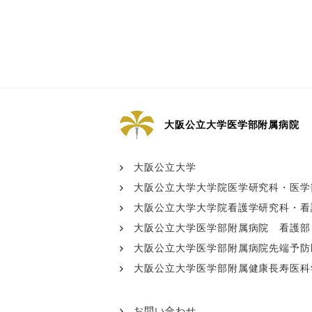
人間ドックについて（先端
予防医療部附属クリニック
MedCity21）
交通アクセス
電動車いすのご利用につい
大阪公立大学医学部附属病院
て
大阪公立大学
公大病院アプリについて
大阪公立大学大学院医学研究科・医学
大阪公立大学大学院看護学研究科・看
特定行為と包括同意につい
大阪公立大学医学部附属病院 看護部
て
大阪公立大学医学部附属病院先端予防医療
大阪公立大学医学部附属健康長寿医科
輸血を拒否される方へ
お問い合わせ