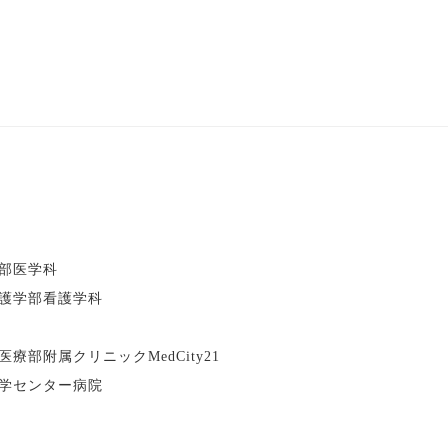
部医学科
護学部看護学科
部附属クリニックMedCity21
学センター病院