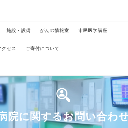
施設・設備
がんの情報室
市民医学講座
科
病室のご案内
アクセス
ご寄付について
科
コンビニエンスストア・美
容室・カフェ等
科
・保健師
フロアマップ
ッフ
ンター
・司書
病院に関するお問い合わ
ー
秘書