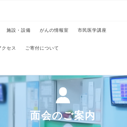
施設・設備
がんの情報室
市民医学講座
科
病室のご案内
アクセス
ご寄付について
科
コンビニエンスストア・美
容室・カフェ等
科
・保健師
フロアマップ
ッフ
ンター
・司書
面会のご案内
ー
秘書