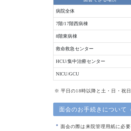
人間ドックについて（先端
病院全体
予防医療部附属クリニック
MedCity21）
7階/17階西病棟
交通アクセス
8階東病棟
救命救急センター
電動車いすのご利用につい
て
HCU/集中治療センター
NICU/GCU
公大病院アプリについて
平日の18時以降と土・日・祝
特定行為と包括同意につい
て
面会のお手続きについて
輸血を拒否される方へ
面会の際は来院管理用紙に必要