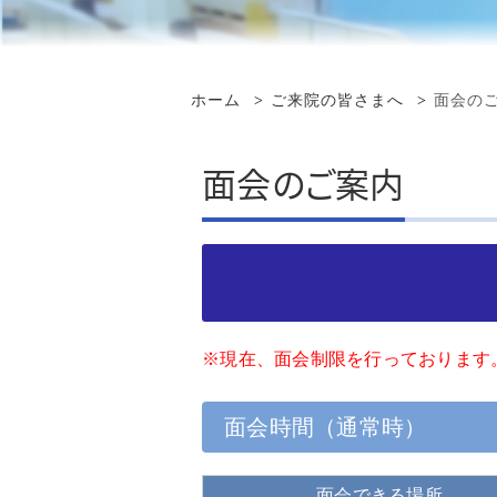
再診の方へ
講演会・研修会 情報
セカンドオピニオン
受け入れ診療科一覧
看護事務補助・
入院の方へ
先進医療
地域医療情報連携ネットワ
在宅・療養相談
ーク 診療記録の閲覧
ホーム
ご来院の皆さまへ
面会の
当院での臨床修練申請の流
その他の作業職
再診予約変更専用ダイヤル
病院情報の公表
れ
カルテ開示
感染対策向上加算の連携に
面会のご案内
治験・研究支援
ついて
患者さんへの情報公開
臨床評価指標
お問い合わせ
面会のご案内
監査委員会
外来診察担当表
臨床倫理指針
※現在、面会制限を行っております
フロアマップ
広報・パンフレット
面会時間（通常時）
コンビニエンスストア・美
容室・カフェ等
面会できる場所