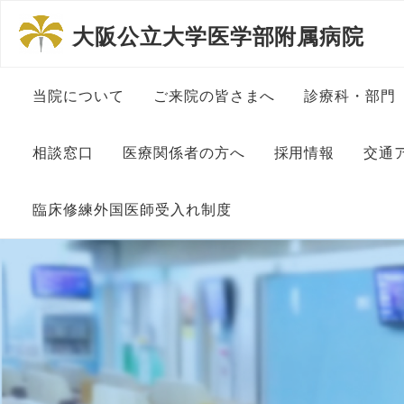
大阪公立大学医学部附属病院
当院について
ご来院の皆さまへ
診療科・部門
病院長挨拶
患者さんの権利と責務につ
内科系診療
相談窓口
医療関係者の方へ
採用情報
交通
いて
理念と方針
外科系診療
相談窓口について
地域医療連絡室
大学教員・医師
臨床修練外国医師受入れ制度
一般的な診療に伴う包括同
意について
沿革
その他診療
患者総合支援センター
看護師・助産師
診察予約申込書
外国人医師臨床修練制度に
ついて
ペイシェントハラスメント
組織図
中央部門
入・退院支援 在宅療養支
メディカルスタ
に対する基本方針
医療連携登録医制度
援
委員長挨拶
施設基準関連掲示
医療安全セ
事務・医療事務
初診の方へ
医療連携登録医一覧
がん情報
大阪公立大学医学部附属病
各種センタ
院の特色
大学病院改革プラン
研究補佐・医局