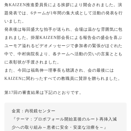
角KAIZEN推進委員長による挨拶により開会されました。演
題発表では、6チームが1年間の集大成として活動の発表を行
いました。
発表後は毎回盛大な拍手が送られ、会場は温かな雰囲気に包
まれました。掛屋KAIZEN部会長による報告会の盛会を喜ぶ
ユーモア溢れるビデオメッセージで参加者の緊張がほぐれた
中で、中村病院長より、各チームへ活動の労いの言葉ととも
に表彰状が手渡されました。
また、今回は福島伸一理事長も聴講され、会の最後には
KAIZENに関わったすべての教職員に賛辞を贈られました。
第17回の審査結果は下記のとおりです。
金賞：内視鏡センター
『テーマ：プロポフォール開始直後のルート再挿入減
少への取り組み～患者に安全・安楽な治療を～』