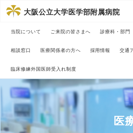
大阪公立大学医学部附属病院
当院について
ご来院の皆さまへ
診療科・部門
病院長挨拶
患者さんの権利と責務につ
内科系診療
相談窓口
医療関係者の方へ
採用情報
交通
いて
理念と方針
外科系診療
相談窓口について
地域医療連絡室
大学教員・医師
臨床修練外国医師受入れ制度
一般的な診療に伴う包括同
意について
沿革
その他診療
患者総合支援センター
看護師・助産師
診察予約申込書
外国人医師臨床修練制度に
ついて
ペイシェントハラスメント
組織図
中央部門
入・退院支援 在宅療養支
メディカルスタ
に対する基本方針
医療連携登録医制度
援
委員長挨拶
施設基準関連掲示
医療安全セ
事務・医療事務
初診の方へ
医
医療連携登録医一覧
がん情報
大阪公立大学医学部附属病
各種センタ
院の特色
大学病院改革プラン
研究補佐・医局