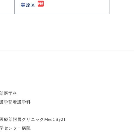
美原区
部医学科
護学部看護学科
部附属クリニックMedCity21
学センター病院