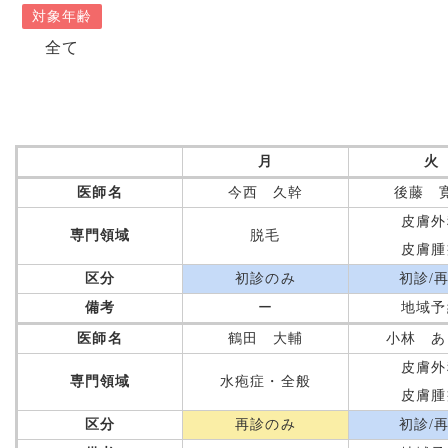
対象年齢
全て
月
火
医師名
今西 久幹
後藤 
皮膚外
専門領域
脱毛
皮膚腫
区分
初診のみ
初診/
備考
ー
地域予
医師名
鶴田 大輔
小林 あ
皮膚外
専門領域
水疱症・全般
皮膚腫
区分
再診のみ
初診/