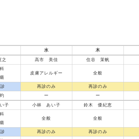
水
木
寛之
高市 美佳
住谷 茉帆
科
皮膚アレルギー
全般
瘍
再診
再診のみ
再診のみ
約
ー
ー
い子
小林 あい子
鈴木 優紀恵
科
全般
全般
瘍
再診
再診のみ
再診のみ