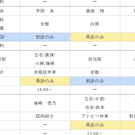
約
ー
ー
央
平田 央
廣保 翔
科
全般
白斑
瘍
再診
初診のみ
再診のみ
約
ー
ー
立石/廣保/
沙彩
担当医
小林/塚崎
介
水疱症外来
全般
再診のみ
初診のみ
14:00～
ー
立石/今西/
塚崎 雪乃
住谷/鈴木
院内紹介
アトピー外来
乾
ー
再診のみ
ー
13:00～