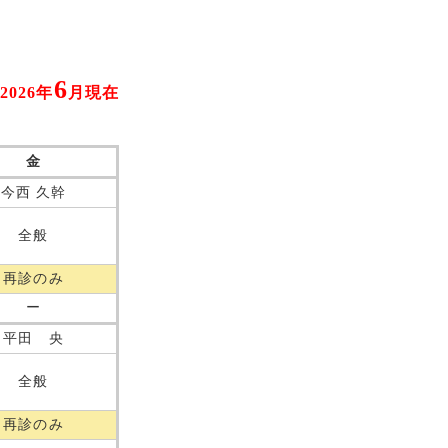
6
2026年
月現在
金
今西 久幹
全般
再診のみ
ー
平田 央
全般
再診のみ