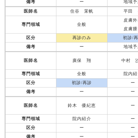
備考
ー
地域予
医師名
住谷 茉帆
平田 
皮膚外
専門領域
全般
皮膚腫
区分
再診のみ
初診/
備考
ー
地域予
医師名
廣保 翔
中村 
専門領域
全般
院内紹
区分
初診/再診
ー
備考
ー
ー
医師名
鈴木 優紀恵
ー
専門領域
院内紹介
ー
区分
ー
ー
備考
ー
ー