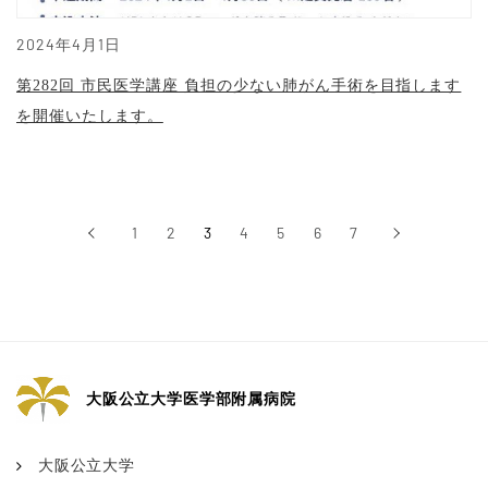
2024年4月1日
第282回 市民医学講座 負担の少ない肺がん手術を目指します
を開催いたします。
‹
1
2
3
4
5
6
7
›
前へ
次へ
大阪公立大学医学部附属病院
大阪公立大学