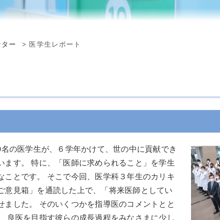
看護補助
ンター
医学生レポート
員
職員
00名の医学生が、６学年かけて、世の中に貢献でき
います。 特に、「医師に求められること」を学生
なことです。 そこで今回、医学科３年生のカリキ
ご意見箱」を通読した上で、「将来医師としてい
せました。 そのいくつかを指導医のコメントとと
き、良医を目指す彼らの成長過程をみなさまに少し