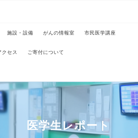
施設・設備
がんの情報室
市民医学講座
科
病室のご案内
アクセス
ご寄付について
科
コンビニエンスストア・美
容室・カフェ等
科
・保健師
フロアマップ
ッフ
ンター
・司書
医学生レポート
ー
秘書