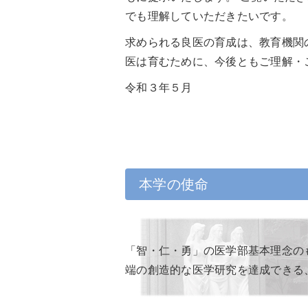
人間ドックについて（先端
でも理解していただきたいです。
予防医療部附属クリニック
求められる良医の育成は、教育機関
MedCity21）
医は育むために、今後ともご理解・
交通アクセス
令和３年５月
電動車いすのご利用につい
て
公大病院アプリについて
本学の使命
特定行為と包括同意につい
て
「智・仁・勇」の医学部基本理念の
端の創造的な医学研究を達成できる
輸血を拒否される方へ