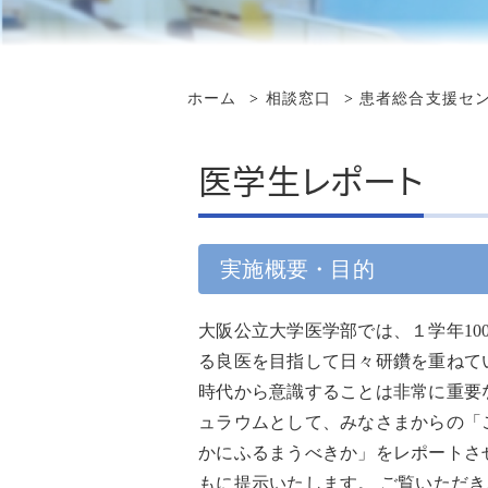
再診の方へ
講演会・研修会 情報
セカンドオピニオン
受け入れ診療科一覧
看護事務補助・
入院の方へ
先進医療
地域医療情報連携ネットワ
在宅・療養相談
ーク 診療記録の閲覧
ホーム
相談窓口
患者総合支援セ
当院での臨床修練申請の流
その他の作業職
再診予約変更専用ダイヤル
病院情報の公表
れ
カルテ開示
感染対策向上加算の連携に
医学生レポート
治験・研究支援
ついて
患者さんへの情報公開
臨床評価指標
お問い合わせ
面会のご案内
監査委員会
実施概要・目的
外来診察担当表
臨床倫理指針
大阪公立大学医学部では、１学年1
る良医を目指して日々研鑽を重ねて
フロアマップ
広報・パンフレット
時代から意識することは非常に重要
ュラウムとして、みなさまからの「
コンビニエンスストア・美
容室・カフェ等
かにふるまうべきか」をレポートさ
もに提示いたします。 ご覧いただ