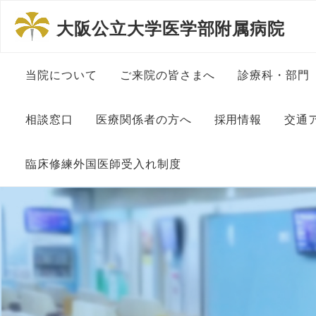
大阪公立大学医学部附属病院
当院について
ご来院の皆さまへ
診療科・部門
病院長挨拶
患者さんの権利と責務につ
内科系診療
相談窓口
医療関係者の方へ
採用情報
交通
いて
理念と方針
外科系診療
相談窓口について
地域医療連絡室
大学教員・医師
臨床修練外国医師受入れ制度
一般的な診療に伴う包括同
意について
沿革
その他診療
患者総合支援センター
看護師・助産師
診察予約申込書
外国人医師臨床修練制度に
ついて
ペイシェントハラスメント
組織図
中央部門
入・退院支援 在宅療養支
メディカルスタ
に対する基本方針
医療連携登録医制度
援
委員長挨拶
施設基準関連掲示
医療安全セ
事務・医療事務
初診の方へ
医療連携登録医一覧
がん情報
大阪公立大学医学部附属病
各種センタ
院の特色
大学病院改革プラン
研究補佐・医局