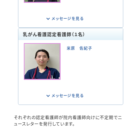
息、脱水等のリスクマネジメント、最後まで
口から食べ続ける支援をリハビリテーショ
ン科をはじめ、多職種と協働したチーム医療
メッセージを見る
に取り組んでいます。
乳がん看護認定看護師（１名）
高齢者は身体的不調や治療、入院による環
境の変化により、せん妄など認知症に似た
米原 佐紀子
症状を起しやすくなります。そのような方や、
認知症の方の苦痛が、看護の力により緩和
され、入院生活を安楽に過ごせることを目
指しています。
また、ケアを通じて患者さまやご家族だけで
なく、看護師の笑顔が増えるように支援して
いきたいと思っています。
メッセージを見る
乳がんは女性の臓器別がん罹患率第1位
それぞれの認定看護師が院内看護師向けに不定期でニ
で、社会的に多様な役割を担う壮年期の女
ュースレターを発行しています。
性の罹患率が高く、患者さまやご家族の心
理的負担は大きいといえます。