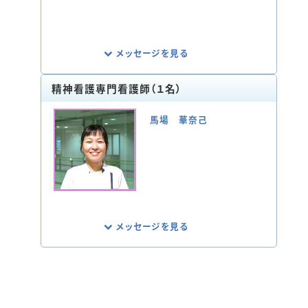
のサポートチームがあり、多職種と共にがん
とともに体験する心身や生活上の問題を見
極め、患者さま･ご家族にとっての最善を考
えた看護を日々実践しています。
メッセージを見る
精神看護専門看護師（１名）
「周術期および生命の危機状態にある患者
さまとご家族が、治療に伴う苦痛を最小限
馬場 華奈己
に、尊厳を尊重され、ご家族の支援を受けて
治療を継続し回復できる」
この目標を当院の看護師が実現できるよう
活動しています。また、Rapid Response
Teamに所属し、院内の患者さまの急変を
未然に回避できるよう、身体観察を行い、関
係する医療スタッフを調整し、病態アセスメ
ント能力向上に向けた教育に努めていま
メッセージを見る
す。
精神科リエゾンチームに所属し、身体的治
療を受ける患者さまやそのご家族に対して、
精神看護の専門性を発揮した看護を提供す
ると共に、医療スタッフのケア能力が向上す