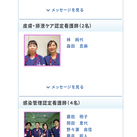
持・向上に努めています。
メッセージを見る
皮膚・排泄ケア認定看護師（2名）
がん化学療法を受ける患者さまが安全・安
楽に治療を受けられるよう、治療当日の対
林 純代
応だけでなく、自宅でも安心して過ごしてい
森田 真麻
ただけるように支援をおこなっています。
ご家族も含めたサポートを行い、化学療法
を受けながら患者さまがその人らしく過ご
せることを目標に活動しています。
メッセージを見る
感染管理認定看護師（４名）
私たち皮膚・排泄ケア認定看護師は、人工
肛門・人工膀胱を造設する患者さまの術前・
藤田 明子
術後・退院後のケア、褥瘡発生リスクの高い
岡田 恵代
患者さまや褥瘡保有患者さまの褥瘡予防ケ
野々瀬 由佳
ア・創傷ケア、フットケアなどの看護ケアを
藤井 昭人
実践しています。