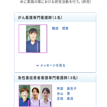
めに実践の場における研究活動を行う。（研究）
がん看護専門看護師（１名）
鶴田 理恵
メッセージを見る
急性重症患者看護専門看護師（３名）
がん診断の前段階から、がんとのつきあい
は始まります。がん患者さまとご家族の方
阿部 美佐子
が、大学病院での治療と日常生活が両立で
谷山 寶
きるよう医療チームで協働しています。
芝田 美佳
当院にはがん患者様さまを支える緩和ケア
チームや造血幹細胞移植サポートチーム等