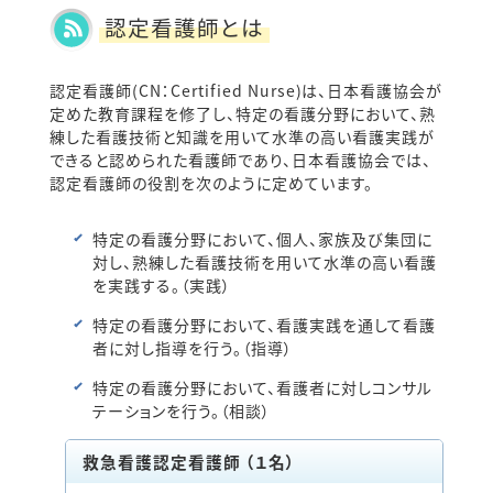
認定看護師とは
るよう働きかけています。
また、看護師が健康的に自分らしく働き続け
られるよう、看護師のメンタルヘルスサポー
認定看護師(CN：Certified Nurse)は、日本看護協会が
トを行っています。
定めた教育課程を修了し、特定の看護分野において、熟
練した看護技術と知識を用いて水準の高い看護実践が
できると認められた看護師であり、日本看護協会では、
認定看護師の役割を次のように定めています。
特定の看護分野において、個人、家族及び集団に
対し、熟練した看護技術を用いて水準の高い看護
を実践する。（実践）
特定の看護分野において、看護実践を通して看護
者に対し指導を行う。（指導）
特定の看護分野において、看護者に対しコンサル
テーションを行う。（相談）
救急看護認定看護師 （１名）