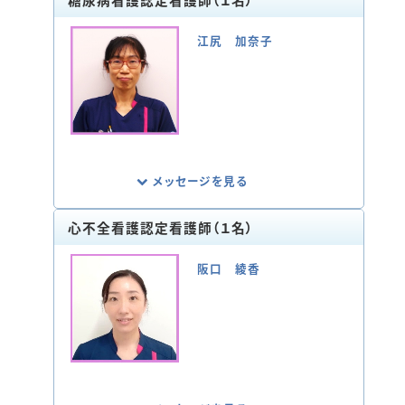
患者さまに最良の状態で手術を受けていた
だけるよう、医師や臨床工学技師、薬剤師等
江尻 加奈子
の多職種で連携を図り、患者さまの安全確
保に努めています。
看護実践は手術室だけはなく、術前・術後
訪問という形で病棟の患者さまのもとを訪
れ直接お話しを伺い、患者さまに寄り添い
ながら安全安心の手術が提供できるよう取
り組んでいます。
メッセージを見る
心不全看護認定看護師（１名）
糖尿病を持つ患者さまが、自分らしく健やか
な生活が続けられるよう、患者さまやサポー
阪口 綾香
ト者とともに考え、セルフケア確立に向け支
援しています。フットケア、インスリンポンプ・
CGMなどの専門外来でチーム医療にも関わ
っています。