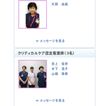
片岡 由美
メッセージを見る
クリティカルケア認定看護師（３名）
救急看護認定看護師は、生命の危機状況に
ある患者さまやそのご家族が抱えてておら
井上 佳世
れる問題に迅速に対応するように心がけて
木下 浩子
います。
山城 珠希
そして患者さまの急変に気づき、病態に応
じた適切な対応ができる看護師育成に力を
入れています。また災害看護にも取り組み、
災害訓練の企画やマニュアル作成に取り組
んでいます。
メッセージを見る