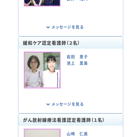
外来から病棟まで継続的に、患者さまの抱く
問題に対して、本人・ご家族、医師や他職種
と共にチームで協働し、その人らしく生活で
きること、創傷が治癒することを目指して、
メッセージを見る
日々看護ケアを提供しています。
緩和ケア認定看護師（２名）
「世はまさに耐性菌時代」
2050年には、薬剤耐性菌による死者ががん
岩田 恵子
による死者を超えてしまうと言われている
池上 里美
中、耐性菌から患者さまを守るべく医師、看
護師、薬剤師、検査技師と連携しながら活動
しています。
特定行為研修を修了し、感染対策と感染症
診療の両輪をまわすことの重要性を再認識
し、感染症診療における看護師の役割を
日々模索しています。2023年から血培陽性
メッセージを見る
例に対して病棟訪問し、病棟スタッフへOJT
を始めました。
がん放射線療法看護認定看護師（１名）
耐性菌対策は、院内だけではなく、地域の病
緩和ケアは、病気に伴う身体と心のつらさ
院、診療所、福祉施設など地域全体の底上
を和らげ、その人らしく生きていくことを支え
山崎 仁美
げが必要です。大阪市唯一の大学病院とし
るケアです。患者さんやご家族との対話を通