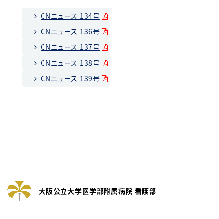
また乳がん治療の選択肢が多様化し、治療
期間が長期化していることが特徴です。さら
CNニュース 134号
には治療に伴うボディイメージの変容、妊
CNニュース 136号
孕性への影響や遺伝性乳がんなど患者さま
を取り巻く問題は様々です。そのため治療選
CNニュース 137号
択に悩み、再発への不安を抱えながら生活
CNニュース 138号
を送ることとなります。
患者さまが安心して日常生活と治療を両立
CNニュース 139号
できるよう、身体的、心理的、社会的サポー
トや意思決定支援に取り組んでいます。
大阪公立大学医学部附属病院 看護部