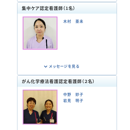
集中ケア認定看護師（1名）
急変の可能性がある患者さまの相談を受
け、患者さまの状態に合わせた看護を行い、
木村 亜未
悪化を防ぐことができるような活動をしてい
ます。
また、急変の予兆に気づくアセスメント能力
の向上や急変対応ができる看護師の育成を
行っています。さらに、災害時に適応できる
病院とするため、マニュアルの整備やスタッ
フへの周知を行っています。
メッセージを見る
がん化学療法看護認定看護師（２名）
私たち集中ケア認定看護師は「生命の危機
状況にある患者さまの病態変化を予測した
中野 妙子
重篤化の予防」「重症患者の廃用症候群な
岩見 明子
どの二次的合併症の予防および回復のため
の早期リハビリテーションの実施」の２点を
目標に活動しております。
院内では、RRTや呼吸ケアチームに所属し、
患者さまの重篤化の回避やADL・QOLの維