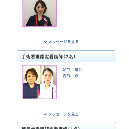
て地域連携に力を入れており、外部施設の
じて考えや思いを理解することからその人ら
ラウンドも積極的に行っています。
しく過ごすことを支援しています。
私たち緩和ケア認定看護師は患者さまとご
家族の思いに寄り添いQOL向上を目指して
います。
メッセージを見る
手術看護認定看護師（２名）
放射線療法を受ける患者さまの副作用及び
その予防ケア、患者さま・ご家族の身体・心
足立 麻礼
理・社会的な問題に対して多職種と協働し、
古谷 忍
安全に治療が完遂出来るよう支援していま
す。
また、看護師の相談や研修などの開催を通
してがん放射線療法看護の質向上を目標に
活動しています。
メッセージを見る
糖尿病看護認定看護師（１名）