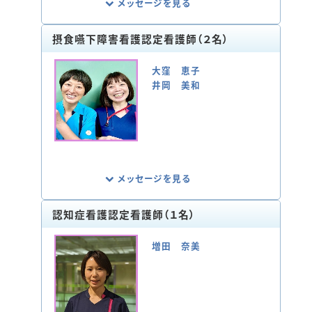
メッセージを見る
摂食嚥下障害看護認定看護師（２名）
心不全は息切れやむくみなど、様々の症状
が出現します。心不全の進行や急激な悪化
大窪 恵子
を来さないようにするためには、患者さま自
井岡 美和
身の病気の管理がとても重要です。患者さ
まの状態に応じて、症状マネジメントや生活
調整を行い、その人らしい生活が送れるよう
支援しています。
また、病院、地域が連携して継続した支援が
できる体制づくりにも取り組んでいます。循
環器看護の質向上を目指し、院内看護師の
メッセージを見る
教育、研修活動にも力を注いでいます。
認知症看護認定看護師（１名）
摂食嚥下とは「食べる」ことで、生命の営み、
楽しみや明日への活力になります。しかし、
増田 奈美
加齢や脳卒中、神経筋疾患、口腔咽頭の疾
患などが要因で、「食べる」ことに障害を来
すことがあります。
低栄養・廃用等による二次的摂食嚥下障害
の予防、口腔ケアや誤嚥性肺炎、不慮の窒