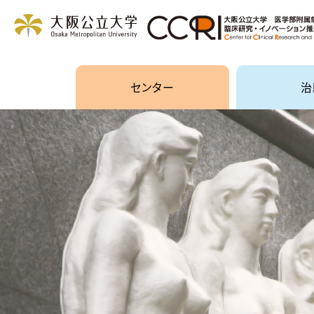
大阪公立大学医学部附属病
ン推進センター
センター
治
センターについて
治験とは
組織・業務内容
企業治験
各部門の情報
医師主導
各種情報
製造販売
治験審査委