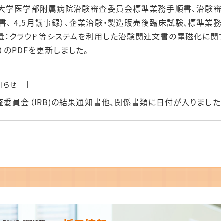
公立大学医学部附属病院治験審査委員会標準業務手順書、治験
、 4,5月議事録）、企業治験・製造販売後臨床試験、標準業務
遺：クラウド等システムを利用した治験関連文書の電磁化に関
のPDFを更新しました。
知らせ
査委員会（IRB)の結果通知書他、関係書類に日付が入りました
知らせ
gatha利用時の基本ルール、新規治験の審査手続きについて、
しまして、新規契約締結以降の対応について）、治験審査委員会（
データ（施設情報一覧）、SDVのご利用について（様式1-2 シ