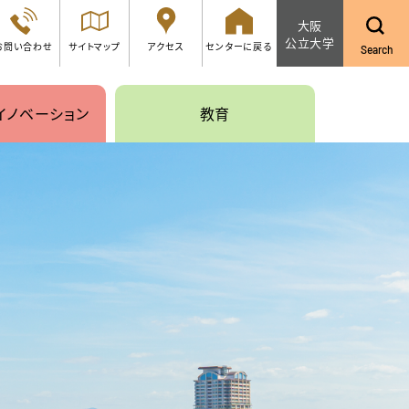
大阪
公立大学
お問い合わせ
サイトマップ
アクセス
センターに戻る
Search
イノベーション
教育
究の支援
研修と教育
施
開催セミナー一覧
ション創出支援