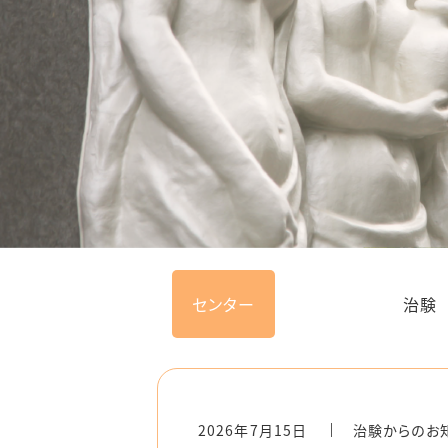
各種公開
SDVのご
治験拠点
標準業務手
お問い合
センター
治験
2026年7月15日
治験からのお