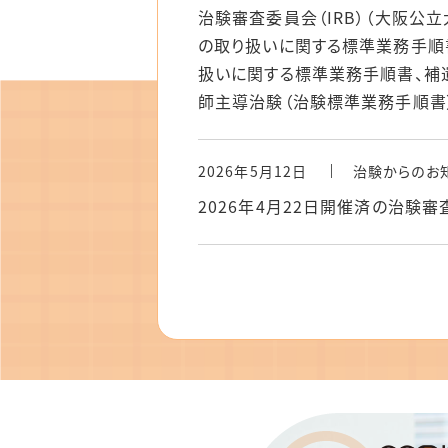
治験審査委員会（IRB）（大阪
の取り扱いに関する標準業務手順書
扱いに関する標準業務手順書、補
師主導治験（治験標準業務手順書）
2026年5月12日
治験からのお
2026年4月22日開催済の治験審
2026年5月11日
治験からのお
企業治験・製造販売後臨床試験（A
治験審査結果報告書（書式5）に関
令和7年度3月議事録）、各種公開
規））を更新しました。