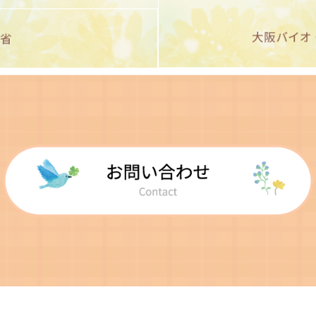
知らせ
費算定表、治験審査委員会（IRB）の委員会名簿（治験）を更
知らせ
開催日は、2025年10月28日（火）に変更となります。 治験
知らせ
査委員会（IRB)の結果通知書他、関係書類に日付が入りました
知らせ
証書）を更新しました。