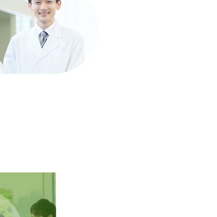
名簿（治験））を更新しまし
。
試験の確認事項 ）、治験審
。