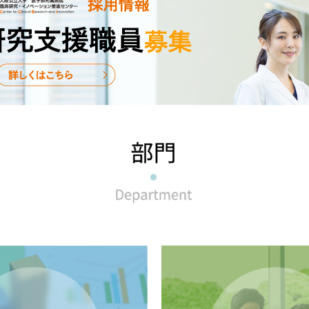
知らせ
験事務局業務担当者一覧 ）、治験審査委員会（IRB）（委員会
知らせ
査委員会（IRB)の結果通知書他、関係書類に日付が入りました
知らせ
gatha利用時の基本ルール 、新規予定治験・製造販売後臨床
議事録）を更新しました。
知らせ
査委員会（IRB)の結果通知書他、関係書類に日付が入りました