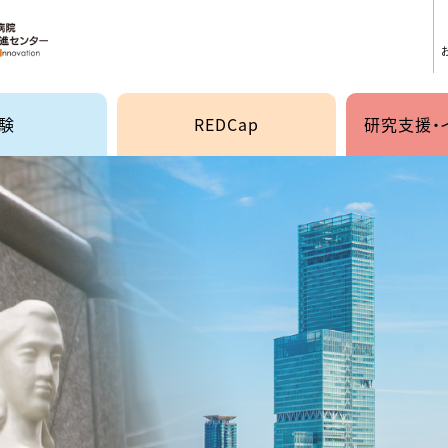
院 臨床研究・イノベーショ
験
REDCap
研究支援・
臨床研
・製造販売後臨床試験
研究実
治験
イノベー
後調査
員会（IRB）