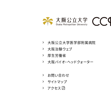
2025年8月29日
治験からのお
SDVのご利用についてを更新しま
2025年8月5日
治験からのお
大阪公立大学医学部附属病院
2025年7月23日開催済の治験審
大阪治験ウェブ
厚生労働省
大阪バイオ・ヘッドクォーター
2025年7月30日
治験からのお
企業治験・製造販売後臨床試験（新
お問い合わせ
日（水）、2025年6月25日（水）
サイトマップ
アクセス
2025年7月17日
治験からのお
「治験薬管理室温度設定」について、