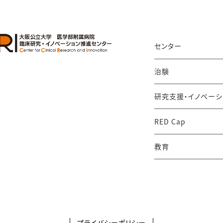
知らせ
した。
センター
治験
知らせ
査委員会（IRB)の結果通知書他、関係書類に日付が入りました
研究支援・イノベーシ
RED Cap
知らせ
規予定治験・製造販売後臨床試験の確認事項）、治験審査委員会（
教育
IRB議事録）、各種公開データ（施設情報一覧）のPDFを更新しま
知らせ
2025年7月15日作成のＰＤＦを掲載しました。
プライバシーポリシー