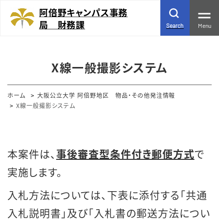
阿倍野キャンパス事務
局 財務課
Menu
Search
X線一般撮影システム
ホーム
大阪公立大学 阿倍野地区 物品・その他発注情報
X線一般撮影システム
本案件は、
事後審査型条件付き郵便方式
で
実施します。
入札方法については、下表に添付する「共通
入札説明書」及び「入札書の郵送方法につい