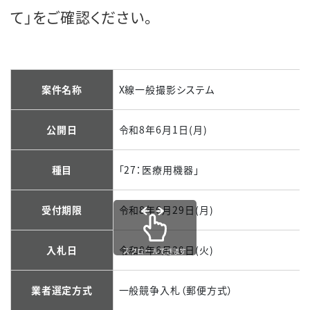
て」をご確認ください。
案件名称
X線一般撮影システム
公開日
令和8年6月1日(月)
種目
「27：医療用機器」
受付期限
令和8年6月29日(月)
入札日
令和8年6月30日(火)
スクロールできます
業者選定方式
一般競争入札（郵便方式）