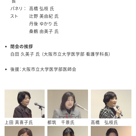
長
パネリ
：
高橋 弘枝 氏
スト
辻野 美由紀 氏
丹後 ゆかり 氏
桑鶴 由美子 氏
閉会の挨拶
白田 久美子 氏 （大阪市立大学医学部 看護学科長）
後援：大阪市立大学医学部医師会
上田 真喜子氏
都筑 千景氏
高橋 弘枝氏