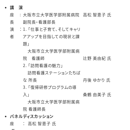
講 演
座
:
大阪市立大学医学部附属病院
高松 智恵子 氏
長
副院長・看護部長
演
：
1. 「仕事と子育て、そしてキャリ
者
アアップを目指しての現状と課
題」
大阪市立大学医学部附属病
院 看護師
辻野 美由紀 氏
2. 「訪問看護の魅力」
訪問看護ステーションたちば
な 所長
丹後 ゆかり 氏
3. 「復帰研修プログラムの導
入」
桑鶴 由美子 氏
大阪市立大学医学部附属病
院 看護師長
パネルディスカッション
座
：
高松 智恵子 氏