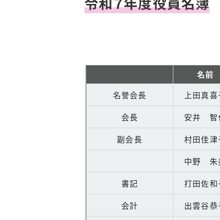
令和７年度役員名簿
R7
名前
名誉会長
上田真喜
会長
安井 智
副会長
村田佳津
中野 朱
書記
打田佐和
会計
出雲谷恭