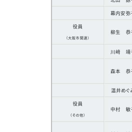
幕内安弥
役員
柳生 恭
（大阪市関連）
川﨑 靖
森本 恭
温井めぐ
役員
中村 敏
（その他）