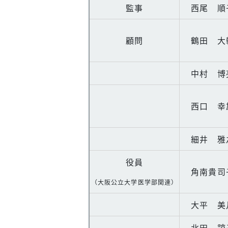
監事
西尾 順
顧問
鶴田 大
中村 博
西口 幸
細井 雅
役員
角南貴司
（大阪公立大学医学部関連）
大平 美
北田 諒