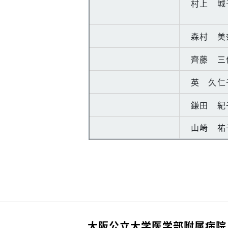
村上 城
森村 美
齊藤 三
英 久仁
鎌田 紀
山崎 祐
大阪公立大学医学部附属病院