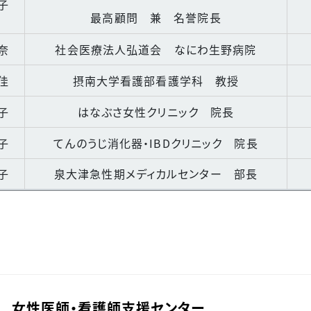
子
最高顧問 兼 名誉院長
奈
社会医療法人弘道会 なにわ生野病院
佳
摂南大学看護部看護学科 教授
子
はなぶさ女性クリニック 院長
子
てんのうじ消化器・IBDクリニック 院長
子
泉大津急性期メディカルセンター 部長
 女性医師・看護師支援センター