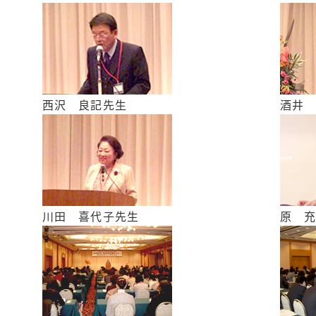
西沢 良記先生
酒井
川田 喜代子先生
原 