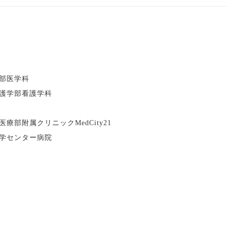
部医学科
護学部看護学科
部附属クリニックMedCity21
学センター病院