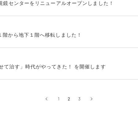
階内視鏡センターをリニューアルオープンしました！
を１階から地下１階へ移転しました！
らせて治す」時代がやってきた！ を開催します
‹
1
2
3
›
前へ
次へ