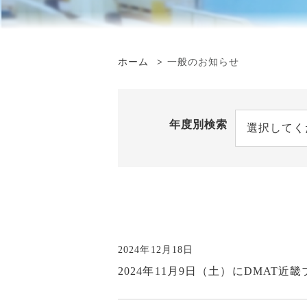
再診の方へ
講演会・研修会 情報
セカンドオピニオン
受け入れ診療科一覧
看護事務補助・
入院の方へ
先進医療
地域医療情報連携ネットワ
在宅・療養相談
ーク 診療記録の閲覧
ホーム
一般のお知らせ
当院での臨床修練申請の流
その他の作業職
再診予約変更専用ダイヤル
病院情報の公表
れ
カルテ開示
感染対策向上加算の連携に
治験・研究支援
ついて
患者さんへの情報公開
年度別検索
臨床評価指標
選択してく
お問い合わせ
面会のご案内
監査委員会
外来診察担当表
臨床倫理指針
フロアマップ
広報・パンフレット
2024年12月18日
コンビニエンスストア・美
2024年11月9日（土）にDMA
容室・カフェ等