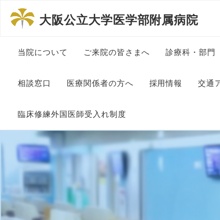
大阪公立大学医学部附属病院
当院について
ご来院の皆さまへ
診療科・部門
病院長挨拶
患者さんの権利と責務につ
内科系診療
相談窓口
医療関係者の方へ
採用情報
交通
いて
理念と方針
外科系診療
相談窓口について
地域医療連絡室
大学教員・医師
臨床修練外国医師受入れ制度
一般的な診療に伴う包括同
意について
沿革
その他診療
患者総合支援センター
看護師・助産師
診察予約申込書
外国人医師臨床修練制度に
ついて
ペイシェントハラスメント
組織図
中央部門
入・退院支援 在宅療養支
メディカルスタ
に対する基本方針
医療連携登録医制度
援
委員長挨拶
施設基準関連掲示
医療安全セ
事務・医療事務
初診の方へ
医療連携登録医一覧
がん情報
大阪公立大学医学部附属病
各種センタ
院の特色
大学病院改革プラン
研究補佐・医局