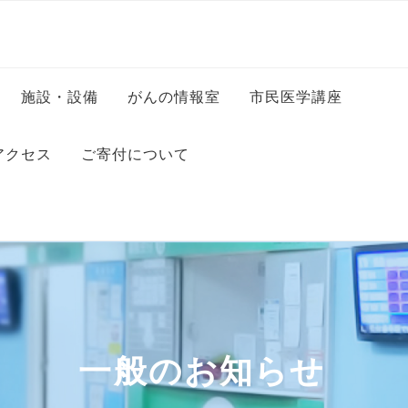
施設・設備
がんの情報室
市民医学講座
科
病室のご案内
アクセス
ご寄付について
科
コンビニエンスストア・美
容室・カフェ等
科
・保健師
フロアマップ
ッフ
ンター
・司書
一般のお知らせ
ー
秘書