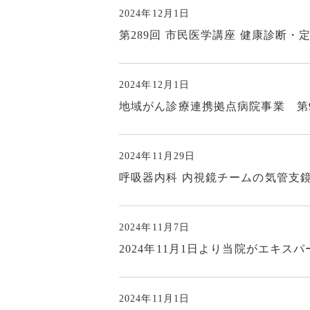
人間ドックについて（先端
2024年12月1日
予防医療部附属クリニック
第289回 市民医学講座 健康診断
MedCity21）
交通アクセス
2024年12月1日
地域がん診療連携拠点病院事業 第
電動車いすのご利用につい
て
2024年11月29日
呼吸器内科 内視鏡チームの気管支
公大病院アプリについて
特定行為と包括同意につい
2024年11月7日
て
2024年11月1日より当院がエキ
輸血を拒否される方へ
2024年11月1日